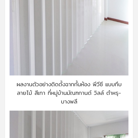
ผลงานตัวอย่างติดตั้งฉากกั้นห้อง พีวีซี แบบทึบ
ลายไม้ สีเทา ที่หมู่บ้านมัณฑกานต์ วิลล์ ตำหรุ-
บางพลี