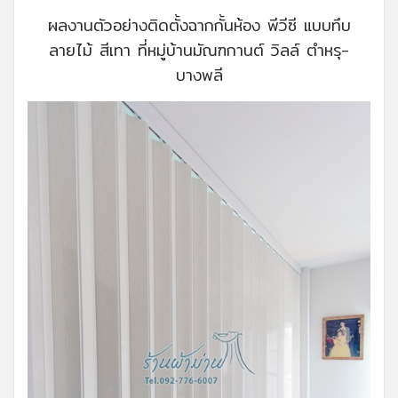
ผลงานตัวอย่างติดตั้งฉากกั้นห้อง พีวีซี แบบทึบ
ลายไม้ สีเทา ที่หมู่บ้านมัณฑกานต์ วิลล์ ตำหรุ-
บางพลี