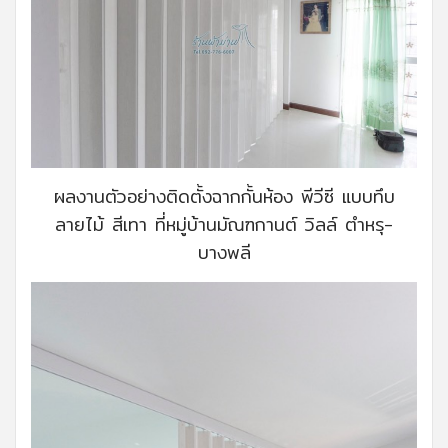
ผลงานตัวอย่างติดตั้งฉากกั้นห้อง พีวีซี แบบทึบ
ลายไม้ สีเทา ที่หมู่บ้านมัณฑกานต์ วิลล์ ตำหรุ-
บางพลี