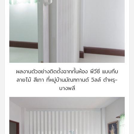
ผลงานตัวอย่างติดตั้งฉากกั้นห้อง พีวีซี แบบทึบ
ลายไม้ สีเทา ที่หมู่บ้านมัณฑกานต์ วิลล์ ตำหรุ-
บางพลี