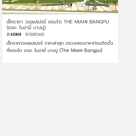
เช็คราคา วอลเปเปอร์ คอนโด THE MIAMI BANGPU
(เดอะ ไมอามี่ บางปู)
BY
ADMIN
10 YEARS AGO
เช็คราคาวอลเปเปอร์ ราคาล่าสุด ตรวจสอบราคาก่อนติดตั้ง
ที่คอนโด เดอะ ไมอามี่ บางปู (The Miami Bangpu)